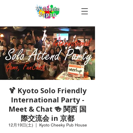
🍹 Kyoto Solo Friendly
International Party -
Meet & Chat 🍻 関西 国
際交流会 in 京都
12月19日(土)
  |  
Kyoto Cheeky Pub House