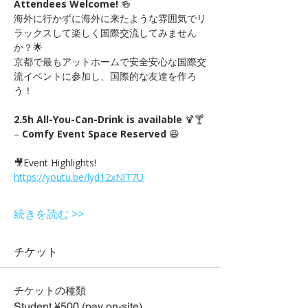
Attendees Welcome!
 🍻　
海外に行かずに海外に来たような雰囲気でリ
ラックスして楽しく国際交流してみません
か？🌟
京都で最もアットホームで安全安心な国際交
流イベントに参加し、国際的な友達を作ろ
う！
2.5h All-You-Can-Drink is available
 🍹🍸 
– 
Comfy Event Space Reserved
 😆
🎥Event Highlights! 
https://youtu.be/lyd12xNlT7U
続きを読む >>
チケット
チケットの種類
Student ¥500 (pay on-site)