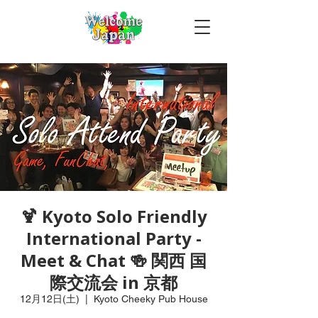
🍹 Kyoto Solo Friendly
International Party -
Meet & Chat 🍻 関西 国
際交流会 in 京都
12月12日(土)
  |  
Kyoto Cheeky Pub House