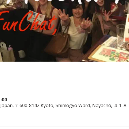
:00
 Japan, 〒600-8142 Kyoto, Shimogyo Ward, Nayachō, ４１８