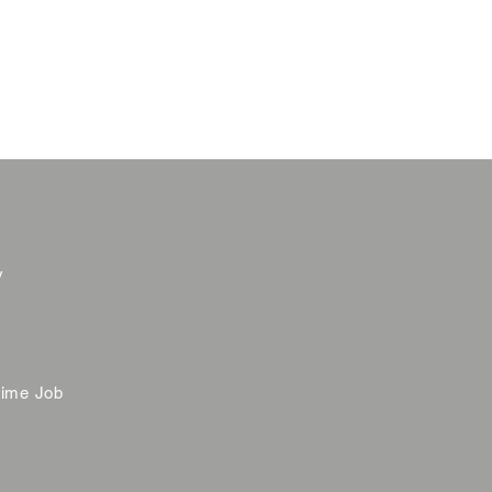
y
time Job