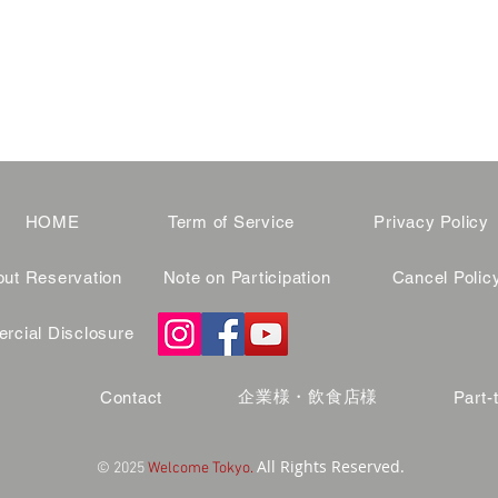
HOME
Term of Service
Privacy Policy
ut Reservation
Note on Participation
Cancel Polic
cial Disclosure
企業様・飲食店様
Contact
Part-
All Rights Reserved.
© 2025
Welcome Tokyo.