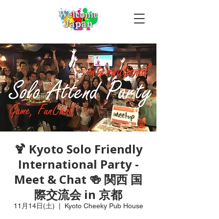
🍹 Kyoto Solo Friendly
International Party -
Meet & Chat 🍻 関西 国
際交流会 in 京都
11月14日(土)
  |  
Kyoto Cheeky Pub House