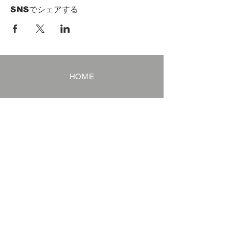
SNSでシェアする
HOME
Term of Service
Privacy Policy
About Reservation
Note on Participation
Cancel Policy