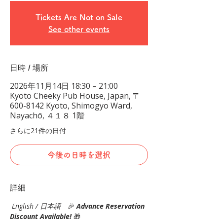
Tickets Are Not on Sale
See other events
日時 / 場所
2026年11月14日 18:30 – 21:00
Kyoto Cheeky Pub House, Japan, 〒
600-8142 Kyoto, Shimogyo Ward,
Nayachō, ４１８ 1階
さらに21件の日付
今後の日時を選択
詳細
English / 日本語
　🎉
Advance Reservation 
Discount Available! 
🎁