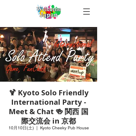
🍹 Kyoto Solo Friendly
International Party -
Meet & Chat 🍻 関西 国
際交流会 in 京都
10月10日(土)
  |  
Kyoto Cheeky Pub House