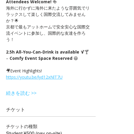
Attendees Welcome!
 🍻　
海外に行かずに海外に来たような雰囲気でリ
ラックスして楽しく国際交流してみません
か？🌟
京都で最もアットホームで安全安心な国際交
流イベントに参加し、国際的な友達を作ろ
う！
2.5h All-You-Can-Drink is available
 🍹🍸 
– 
Comfy Event Space Reserved
 😆
🎥Event Highlights! 
https://youtu.be/lyd12xNlT7U
続きを読む >>
チケット
チケットの種類
Student ¥500 (pay on-site)