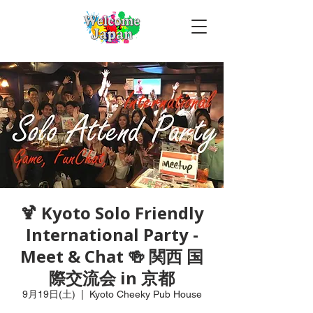
🍹 Kyoto Solo Friendly
International Party -
Meet & Chat 🍻 関西 国
際交流会 in 京都
9月19日(土)
  |  
Kyoto Cheeky Pub House