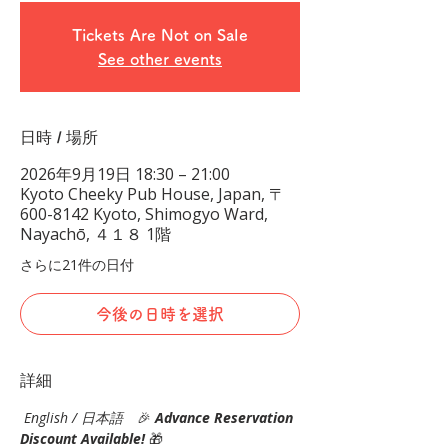
Tickets Are Not on Sale
See other events
日時 / 場所
2026年9月19日 18:30 – 21:00
Kyoto Cheeky Pub House, Japan, 〒
600-8142 Kyoto, Shimogyo Ward,
Nayachō, ４１８ 1階
さらに21件の日付
今後の日時を選択
詳細
English / 日本語
　🎉
Advance Reservation 
Discount Available! 
🎁