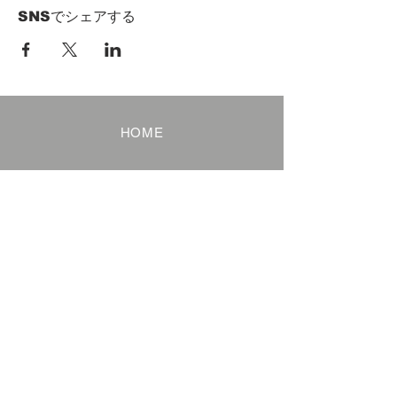
SNSでシェアする
HOME
Term of Service
Privacy Policy
About Reservation
Note on Participation
Cancel Policy