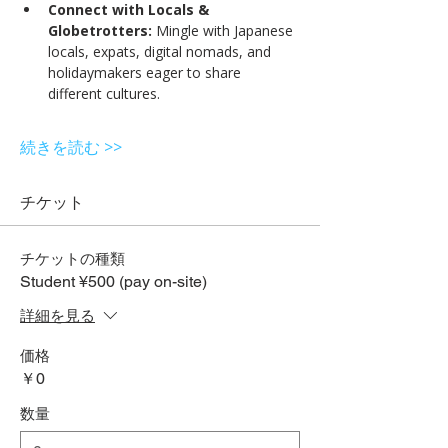
Connect with Locals & 
Globetrotters:
 Mingle with Japanese 
locals, expats, digital nomads, and 
holidaymakers eager to share 
different cultures.
続きを読む >>
チケット
チケットの種類
Student ¥500 (pay on-site)
詳細を見る
価格
￥0
数量