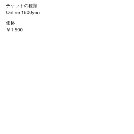
チケットの種類
Online 1500yen
価格
￥1,500
+チケット手数料￥38
数量
合計
￥0
確定
SNSでシェアする