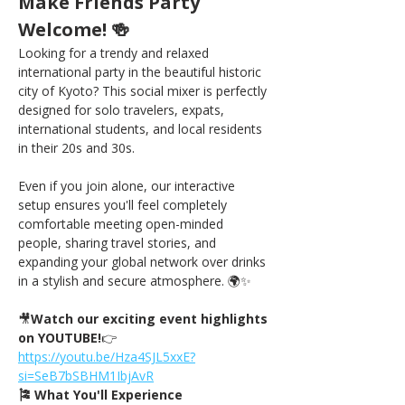
Make Friends Party 
Welcome! 🍻
Looking for a trendy and relaxed 
international party in the beautiful historic 
city of Kyoto? This social mixer is perfectly 
designed for solo travelers, expats, 
international students, and local residents 
in their 20s and 30s.
Even if you join alone, our interactive 
setup ensures you'll feel completely 
comfortable meeting open-minded 
people, sharing travel stories, and 
expanding your global network over drinks 
in a stylish and secure atmosphere. 🌍✨
🎥
Watch our exciting event highlights 
on YOUTUBE!
👉
https://
youtu.be/Hza4SJL5xxE?
si=SeB7bSBHM1IbjAvR
🎏 What You'll Experience