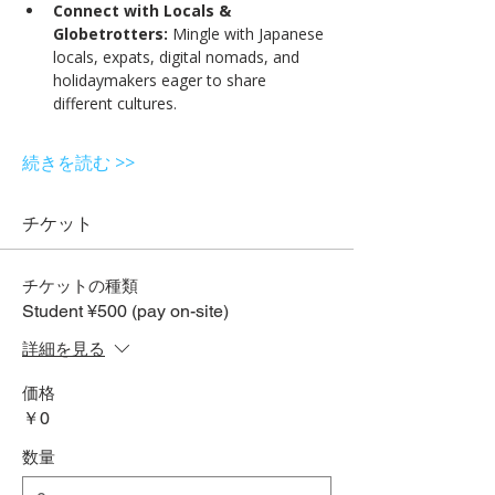
Connect with Locals & 
Globetrotters:
 Mingle with Japanese 
locals, expats, digital nomads, and 
holidaymakers eager to share 
different cultures.
続きを読む >>
チケット
チケットの種類
Student ¥500 (pay on-site)
詳細を見る
価格
￥0
数量