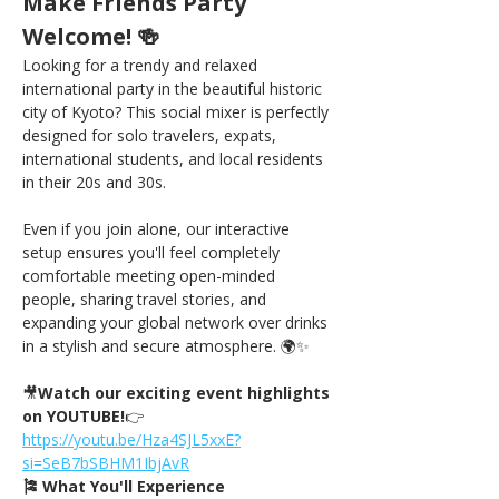
Make Friends Party 
Welcome! 🍻
Looking for a trendy and relaxed 
international party in the beautiful historic 
city of Kyoto? This social mixer is perfectly 
designed for solo travelers, expats, 
international students, and local residents 
in their 20s and 30s.
Even if you join alone, our interactive 
setup ensures you'll feel completely 
comfortable meeting open-minded 
people, sharing travel stories, and 
expanding your global network over drinks 
in a stylish and secure atmosphere. 🌍✨
🎥
Watch our exciting event highlights 
on YOUTUBE!
👉
https://
youtu.be/Hza4SJL5xxE?
si=SeB7bSBHM1IbjAvR
🎏 What You'll Experience