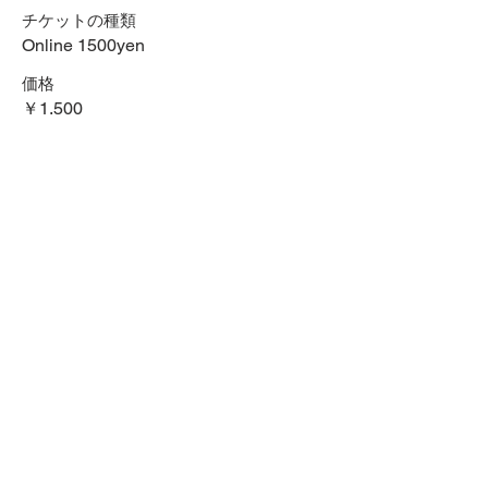
チケットの種類
Online 1500yen
価格
￥1,500
+チケット手数料￥38
数量
合計
￥0
確定
SNSでシェアする