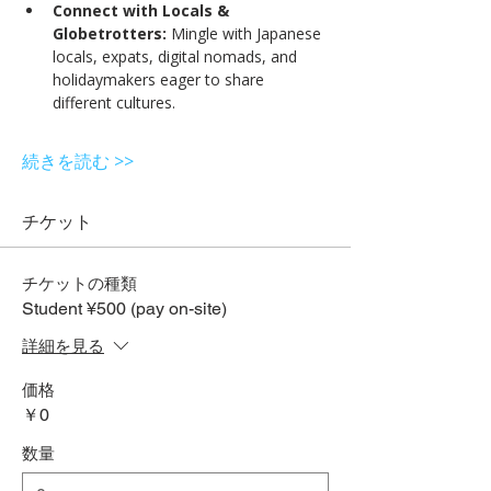
Connect with Locals & 
Globetrotters:
 Mingle with Japanese 
locals, expats, digital nomads, and 
holidaymakers eager to share 
different cultures.
続きを読む >>
チケット
チケットの種類
Student ¥500 (pay on-site)
詳細を見る
価格
￥0
数量