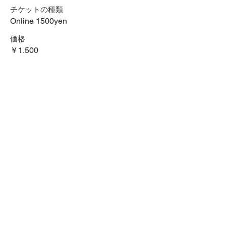
チケットの種類
Online 1500yen
価格
￥1,500
+チケット手数料￥38
数量
合計
￥0
確定
SNSでシェアする