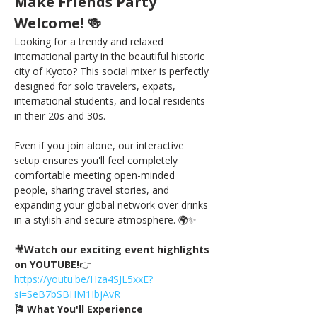
Make Friends Party 
Welcome! 🍻
Looking for a trendy and relaxed 
international party in the beautiful historic 
city of Kyoto? This social mixer is perfectly 
designed for solo travelers, expats, 
international students, and local residents 
in their 20s and 30s.
Even if you join alone, our interactive 
setup ensures you'll feel completely 
comfortable meeting open-minded 
people, sharing travel stories, and 
expanding your global network over drinks 
in a stylish and secure atmosphere. 🌍✨
🎥
Watch our exciting event highlights 
on YOUTUBE!
👉
https://
youtu.be/Hza4SJL5xxE?
si=SeB7bSBHM1IbjAvR
🎏 What You'll Experience