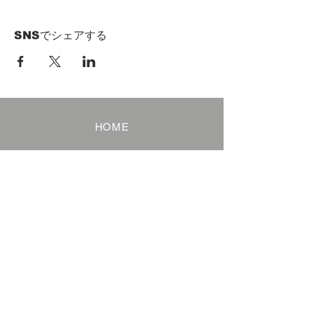
SNSでシェアする
HOME
Term of Service
Privacy Policy
About Reservation
Note on Participation
Cancel Policy