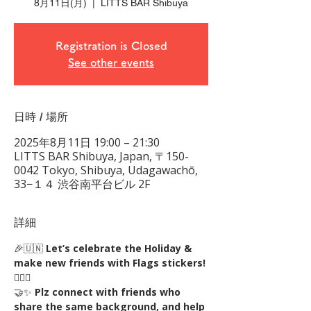
8月11日(月)
  |  
LITTS BAR Shibuya
Registration is Closed
See other events
日時 / 場所
2025年8月11日 19:00 – 21:30
LITTS BAR Shibuya, Japan, 〒150-
0042 Tokyo, Shibuya, Udagawachō,
33−１４ 渋谷南平台ビル 2F
詳細
🎉🇺🇳 
Let’s celebrate the Holiday & 
make new friends with Flags stickers!
🏳️‍🌈🎊
🤝✨ 
Plz connect with friends who 
share the same background, and help 