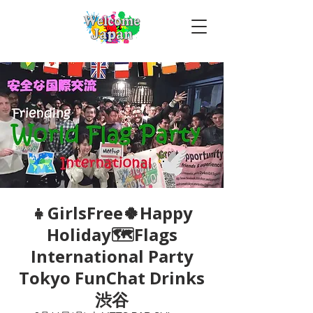
👧GirlsFree🍀Happy
Holiday🗺Flags
International Party
Tokyo FunChat Drinks
渋谷