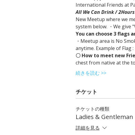
International Friends at Pa
All We Can Drink / 2Hours
New Meetup where we meet
system below. ・We give "W
You can choose 3 flags an
・Meetup area is No Smoki
anytime. Example of Flag
〇 How to meet new Fri
chest from native at the 
続きを読む >>
チケット
チケットの種類
Ladies & Gentleman 
詳細を見る