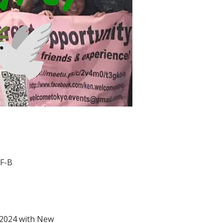
F-B
024 with New 