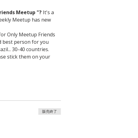
riends Meetup "?
 It's a 
eekly Meetup has new 
for Only Meetup Friends 
 best person for you 
... 30-40 countries.
ease stick them on your 
販売終了