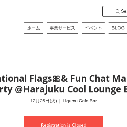
Se
ホーム
事業サービス
イベント
BLOG
tional Flags🎀& Fun Chat Ma
rty @Harajuku Cool Lounge 
12月26日(火)
  |  
Liqumu Cafe Bar
Registration is Closed