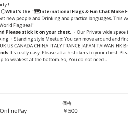
rty !
〇What's the "🗺International Flags & Fun Chat Make F
 new people and Drinking and practice languages. This w
orld Flag seal" 
d Please stick it on your chest.
 ・Our Private wide space 
ng ・Standing style Meetup: You can move around and find
 : UK US CANADA CHINA ITALY FRANCE JAPAN TAIWAN HK Brazil
ends
 It's really easy. Please attach stickers to your chest. Pl
top to weakest at the bottom. So, You do not need…
価格
OnlinePay
￥500