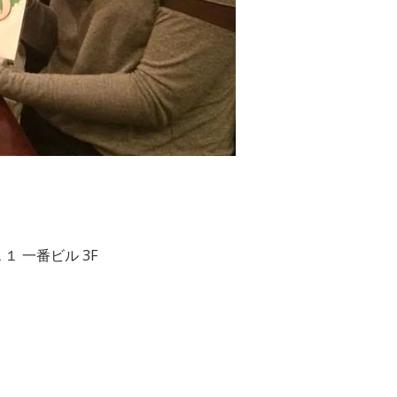
−3−１１ 一番ビル 3F