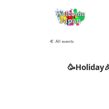
All events
🥳Holiday