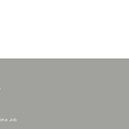
y
time Job