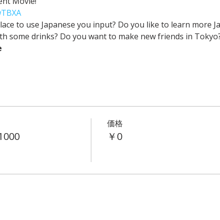
 Movie! 
wTBXA
e to use Japanese you input? Do you like to learn more Ja
ith some drinks? Do you want to make new friends in Tokyo
e
価格
1000
￥0