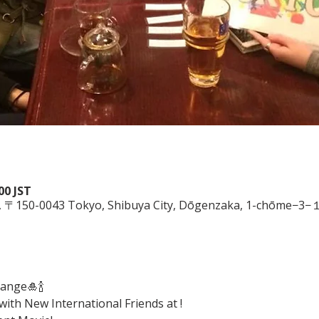
00 JST
n, 〒150-0043 Tokyo, Shibuya City, Dōgenzaka, 1-chōme
ange🎍🍾
with New International Friends at !