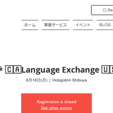
Se
ホーム
事業サービス
イベント
BLOG
🎉 🇨🇦Language Exchange 🇺
9月16日(月)
  |  
Hobgoblin Shibuya
Registration is closed
See other events