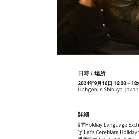
日時 / 場所
2024年9月16日 16:00 – 18:
Hobgoblin Shibuya, Japa
詳細
🍾🍸Holdiay Language Exch
🍸 Let’s Cereblate Holiday 