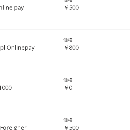
line pay
￥500
価格
pl Onlinepay
￥800
価格
1000
￥0
価格
&Foreigner
￥500