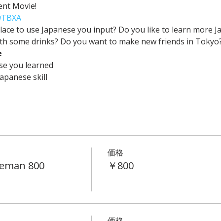
 Movie! 
wTBXA
e to use Japanese you input? Do you like to learn more Ja
ith some drinks? Do you want to make new friends in Tokyo
e
se you learned
apanese skill
価格
leman 800
￥800
価格