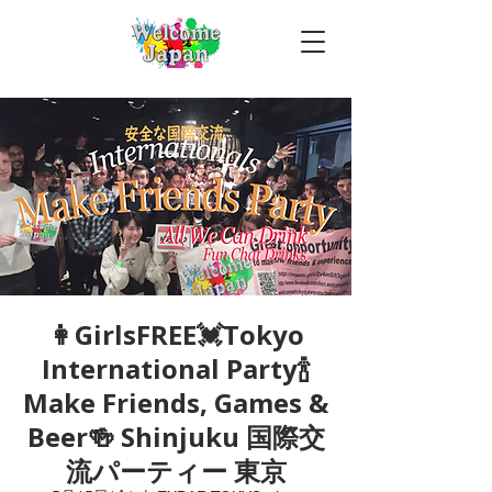
👩GirlsFREE💓Tokyo
International Party🍾
Make Friends, Games &
Beer🍻 Shinjuku 国際交
流パーティー 東京