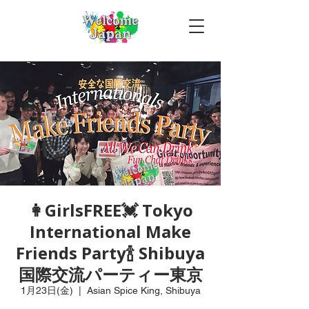
👩GirlsFREE💓 Tokyo
International Make
Friends Party🍾 Shibuya
国際交流パーティー東京
1月23日(金)
  |  
Asian Spice King, Shibuya