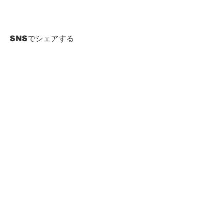
SNSでシェアする
HOME
Term of Service
Privacy Policy
About Reservation
Note on Participation