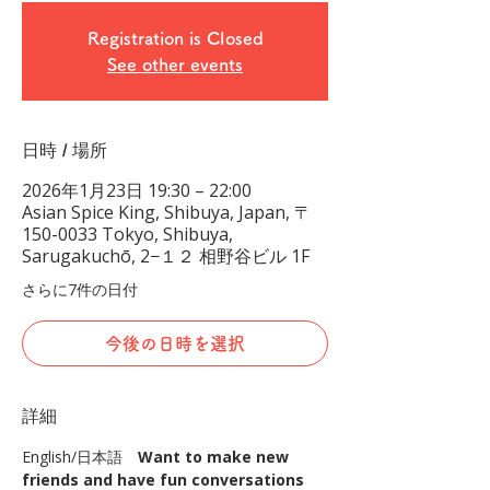
Registration is Closed
See other events
日時 / 場所
2026年1月23日 19:30 – 22:00
Asian Spice King, Shibuya, Japan, 〒
150-0033 Tokyo, Shibuya,
Sarugakuchō, 2−１２ 相野谷ビル 1F
さらに7件の日付
今後の日時を選択
詳細
English/日本語　
Want to make new 
friends and have fun conversations 