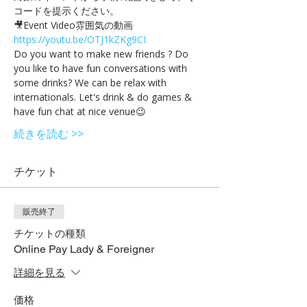
コードを提示ください。
🎥Event Video雰囲気の動画 
https://youtu.be/OTJ1kZKg9CI
Do you want to make new friends ? Do 
you like to have fun conversations with 
some drinks? We can be relax with 
internationals. Let's drink & do games & 
have fun chat at nice venue😉 
続きを読む >>
チケット
販売終了
チケットの種類
Online Pay Lady & Foreigner
詳細を見る
価格