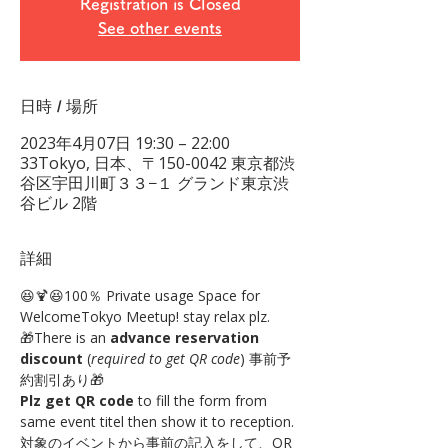
Registration is Closed
See other events
日時 / 場所
2023年4月07日 19:30 – 22:00
33Tokyo, 日本、〒150-0042 東京都渋
谷区宇田川町３３−１ グランド東京渋
谷ビル 2階
詳細
😆🍹😆100％ Private usage Space for 
WelcomeTokyo Meetup! stay relax plz.
🎁There is an 
advance reservation 
discount
 (
required to get QR code
) 事前予
約割引あり🎁 
Plz get QR code
 to fill the form from 
same event titel then show it to reception. 
対象のイベントから事前の記入をして、QR