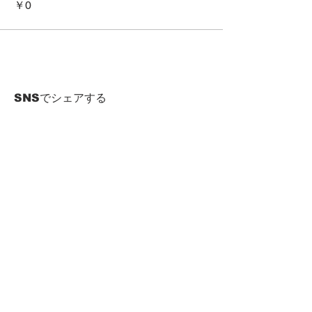
￥0
SNSでシェアする
HOME
Term of Service
Privacy Policy
About Reservation