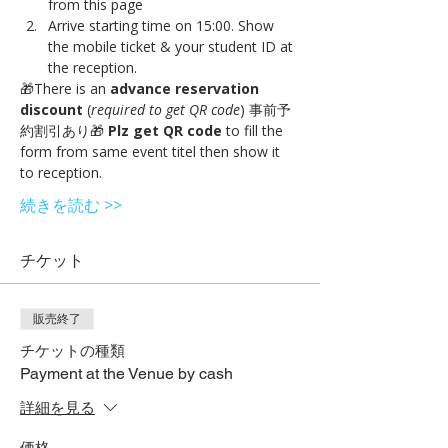
from this page 
Arrive starting time on 15:00. Show 
the mobile ticket & your student ID at 
the reception.
🎁There is an 
advance reservation 
discount
 (
required to get QR code
) 事前予
約割引あり🎁 
Plz get QR code
 to fill the 
form from same event titel then show it 
to reception. 
続きを読む >>
チケット
販売終了
チケットの種類
Payment at the Venue by cash
詳細を見る
価格