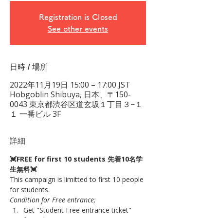
Registration is Closed
See other events
日時 / 場所
2022年11月19日 15:00 – 17:00 JST
Hobgoblin Shibuya, 日本、〒150-
0043 東京都渋谷区道玄坂１丁目３−１
１ 一番ビル 3F
詳細
💓FREE for first 10 students 先着10名学
生無料💓
This campaign is limitted to first 10 people 
for students.
Condition for Free entrance;
Get "Student Free entrance ticket" 