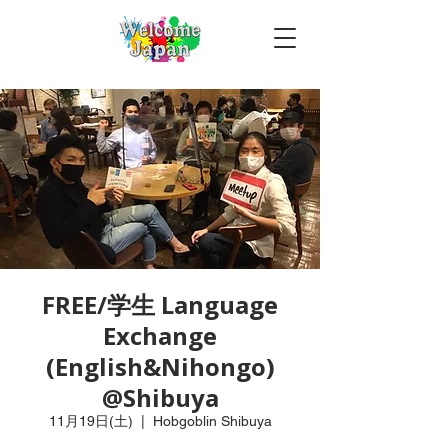
FREE/学生 Language
Exchange
(English&Nihongo)
@Shibuya
11月19日(土)
  |  
Hobgoblin Shibuya