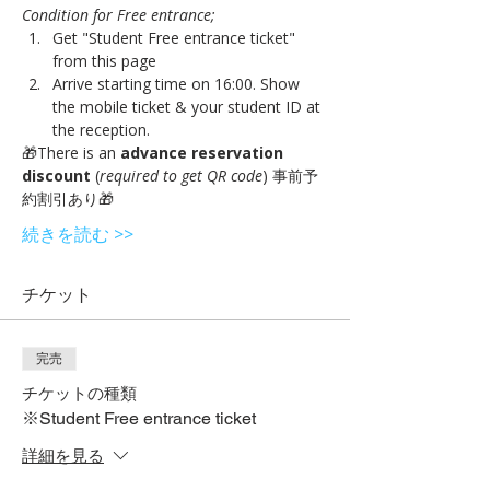
Condition for Free entrance;
Get "Student Free entrance ticket" 
from this page 
Arrive starting time on 16:00. Show 
the mobile ticket & your student ID at 
the reception.
🎁There is an 
advance reservation 
discount
 (
required to get QR code
) 事前予
約割引あり🎁 
続きを読む >>
チケット
完売
チケットの種類
※Student Free entrance ticket
詳細を見る