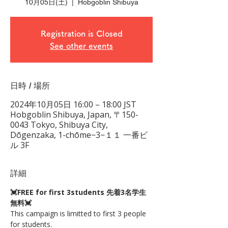
10月05日(土)
  |  
Hobgoblin Shibuya
Registration is Closed
See other events
日時 / 場所
2024年10月05日 16:00 – 18:00 JST
Hobgoblin Shibuya, Japan, 〒150-
0043 Tokyo, Shibuya City,
Dōgenzaka, 1-chōme−3−１１ 一番ビ
ル 3F
詳細
💓FREE for first 3students 先着3名学生
無料💓
This campaign is limitted to first 3 people 
for students.