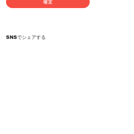
確定
SNSでシェアする
HOME
Term of Service
Privacy Policy
About Reservation