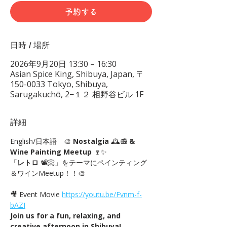
予約する
日時 / 場所
2026年9月20日 13:30 – 16:30
Asian Spice King, Shibuya, Japan, 〒
150-0033 Tokyo, Shibuya,
Sarugakuchō, 2−１２ 相野谷ビル 1F
詳細
English/日本語　🎨 
Nostalgia
 🕰️📻 
& 
Wine Painting Meetup
 🍷✨
「
レトロ
 📽📀」をテーマにペインティング
＆ワインMeetup！！🎨
🎥 Event Movie 
https://youtu.be/Fvnm-f-
bAZI
Join us for a fun, relaxing, and 
creative afternoon in Shibuya!