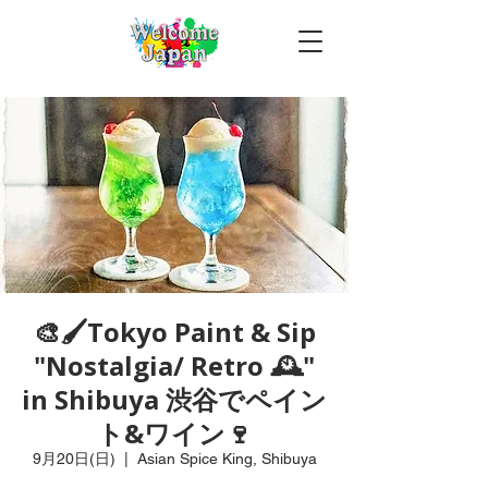
🎨🖌Tokyo Paint & Sip
"Nostalgia/ Retro 🕰️"
in Shibuya 渋谷でペイン
ト&ワイン🍷
9月20日(日)
  |  
Asian Spice King, Shibuya