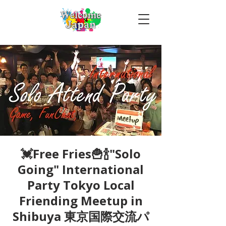
💓Free Fries🍟🍾"Solo
Going" International
Party Tokyo Local
Friending Meetup in
Shibuya 東京国際交流パ