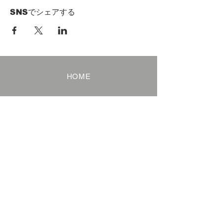
SNSでシェアする
HOME
Term of Service
Privacy Policy
About Reservation
Note on Participation
Cancel Policy