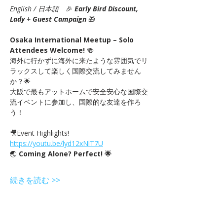
English / 日本語
　🎉
Early Bird Discount, 
Lady + Guest Campaign 
🎁
Osaka International Meetup – Solo 
Attendees Welcome!
 🍻　
海外に行かずに海外に来たような雰囲気でリ
ラックスして楽しく国際交流してみません
か？🌟
大阪で最もアットホームで安全安心な国際交
流イベントに参加し、国際的な友達を作ろ
う！
🎥Event Highlights! 
https://youtu.be/lyd12xNlT7U
🌏 
Coming Alone? Perfect! 🌟
続きを読む >>