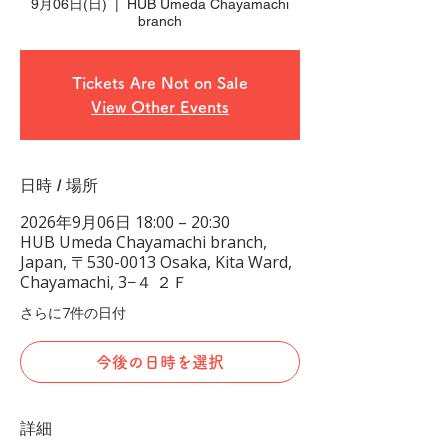
9月06日(日)
  |  
HUB Umeda Chayamachi
branch
Tickets Are Not on Sale
View Other Events
日時 / 場所
2026年9月06日 18:00 – 20:30
HUB Umeda Chayamachi branch,
Japan, 〒530-0013 Osaka, Kita Ward,
Chayamachi, 3−４ ２Ｆ
さらに7件の日付
今後の日時を選択
詳細