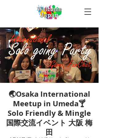
🌏Osaka International
Meetup in Umeda🍸
Solo Friendly & Mingle
国際交流イベント 大阪 梅
田