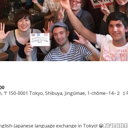
00
an, 〒150-0001 Tokyo, Shibuya, Jingūmae, 1-chōme−14−２ １
English-Japanese language exchange in Tokyo! 😀🇯🇵🇺🇸🇬