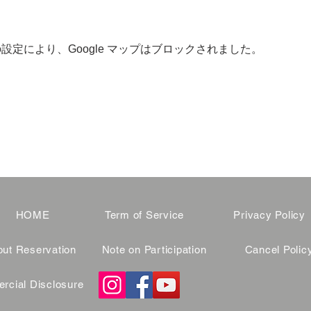
 の設定により、Google マップはブロックされました。
HOME
Term of Service
Privacy Policy
ut Reservation
Note on Participation
Cancel Polic
cial Disclosure