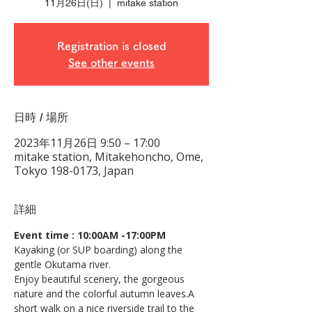
11月26日(日)
  |  
mitake station
Registration is closed
See other events
日時 / 場所
2023年11月26日 9:50 – 17:00
mitake station, Mitakehoncho, Ome,
Tokyo 198-0173, Japan
詳細
Event time : 10:00AM -17:00PM
Kayaking (or SUP boarding) along the 
gentle Okutama river.
Enjoy beautiful scenery, the gorgeous 
nature and the colorful autumn leaves.A 
short walk on a nice riverside trail to the 