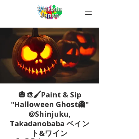
🎃🎨🖌Paint & Sip
"Halloween Ghost👻"
@Shinjuku,
Takadanobaba ペイン
ト&ワイン