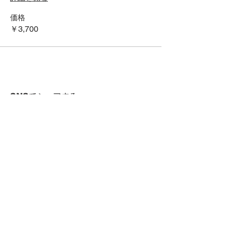
価格
￥3,700
SNSでシェアする
HOME
Term of Service
Privacy Policy