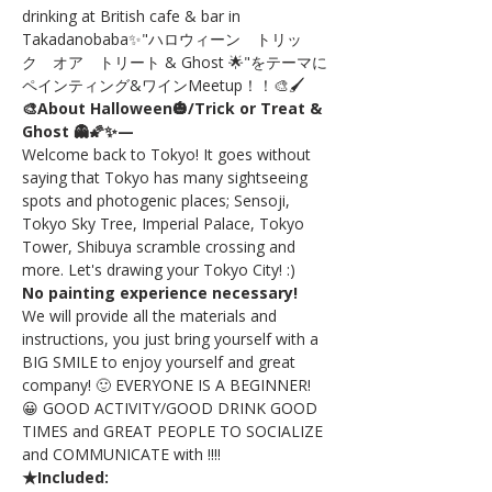
drinking at British cafe & bar in 
Takadanobaba✨"ハロウィーン　トリッ
ク　オア　トリート & Ghost 🌟"をテーマに
ペインティング&ワインMeetup！！🎨🖌
🎨About Halloween🎃/Trick or Treat & 
Ghost 👻🌠✨—
Welcome back to Tokyo! It goes without 
saying that Tokyo has many sightseeing 
spots and photogenic places; Sensoji, 
Tokyo Sky Tree, Imperial Palace, Tokyo 
Tower, Shibuya scramble crossing and 
more. Let's drawing your Tokyo City! :)
No painting experience necessary!
We will provide all the materials and 
instructions, you just bring yourself with a 
BIG SMILE to enjoy yourself and great 
company! 🙂 EVERYONE IS A BEGINNER! 
😀 GOOD ACTIVITY/GOOD DRINK GOOD 
TIMES and GREAT PEOPLE TO SOCIALIZE 
and COMMUNICATE with !!!!
★Included: