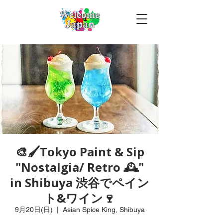
🎨🖌Tokyo Paint & Sip
"Nostalgia/ Retro 🕰️"
in Shibuya 渋谷でペイン
ト&ワイン🍷
9月20日(日)
  |  
Asian Spice King, Shibuya