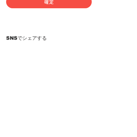
確定
SNSでシェアする
HOME
Term of Service
Privacy Policy
About Reservation