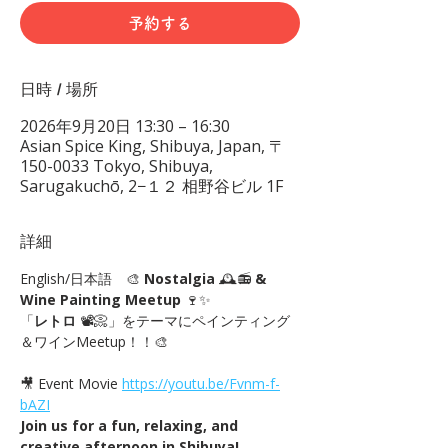
予約する
日時 / 場所
2026年9月20日 13:30 – 16:30
Asian Spice King, Shibuya, Japan, 〒
150-0033 Tokyo, Shibuya,
Sarugakuchō, 2−１２ 相野谷ビル 1F
詳細
English/日本語　🎨 
Nostalgia
 🕰️📻 
& 
Wine Painting Meetup
 🍷✨
「
レトロ
 📽📀」をテーマにペインティング
＆ワインMeetup！！🎨
🎥 Event Movie 
https://youtu.be/Fvnm-f-
bAZI
Join us for a fun, relaxing, and 
creative afternoon in Shibuya!