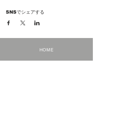
SNSでシェアする
HOME
Term of Service
Privacy Policy
About Reservation
Note on Participation
Cancel Policy