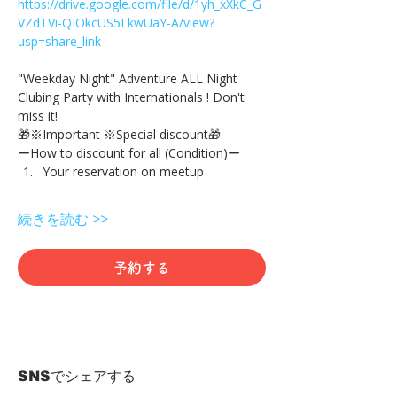
https://drive.google.com/file/d/1yh_xXkC_G
VZdTVi-QIOkcUS5LkwUaY-A/view?
usp=share_link
"Weekday Night" Adventure ALL Night 
Clubing Party with Internationals ! Don't 
miss it!
🎁※Important ※Special discount🎁
ーHow to discount for all (Condition)ー
Your reservation on meetup
続きを読む >>
予約する
SNSでシェアする