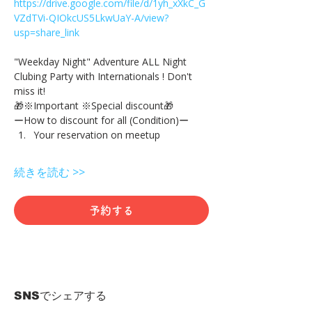
https://drive.google.com/file/d/1yh_xXkC_G
VZdTVi-QIOkcUS5LkwUaY-A/view?
usp=share_link
"Weekday Night" Adventure ALL Night 
Clubing Party with Internationals ! Don't 
miss it!
🎁※Important ※Special discount🎁
ーHow to discount for all (Condition)ー
Your reservation on meetup
続きを読む >>
予約する
SNSでシェアする