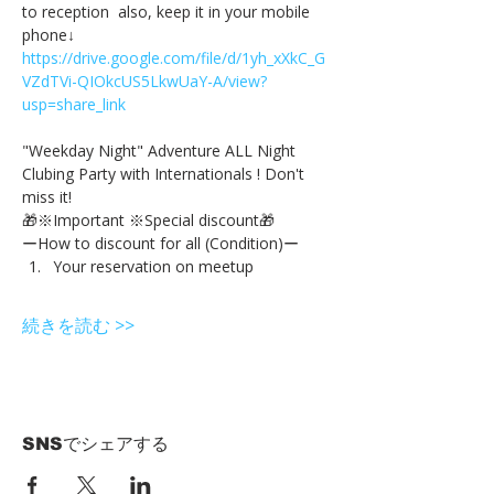
to reception  also, keep it in your mobile 
phone↓
https://drive.google.com/file/d/1yh_xXkC_G
VZdTVi-QIOkcUS5LkwUaY-A/view?
usp=share_link
"Weekday Night" Adventure ALL Night 
Clubing Party with Internationals ! Don't 
miss it!
🎁※Important ※Special discount🎁
ーHow to discount for all (Condition)ー
Your reservation on meetup
続きを読む >>
SNSでシェアする