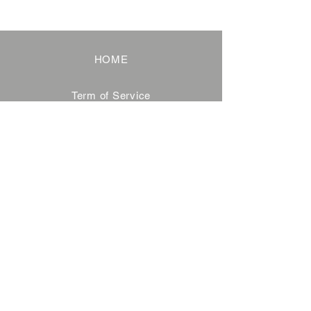
HOME
Term of Service
Privacy Policy
About Reservation
Note on Participation
Cancel Policy
Commercial Disclosure