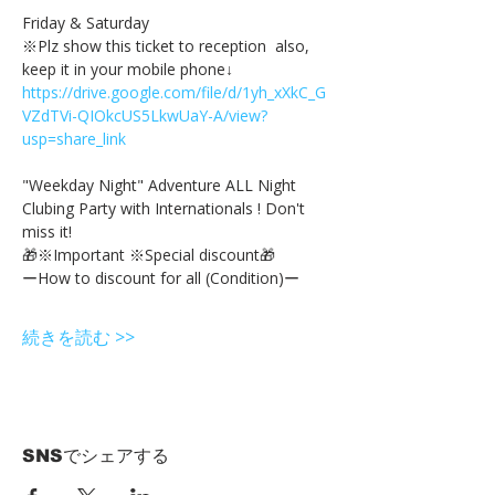
Friday & Saturday 
※Plz show this ticket to reception  also, 
keep it in your mobile phone↓
https://drive.google.com/file/d/1yh_xXkC_G
VZdTVi-QIOkcUS5LkwUaY-A/view?
usp=share_link
"Weekday Night" Adventure ALL Night 
Clubing Party with Internationals ! Don't 
miss it!
🎁※Important ※Special discount🎁
ーHow to discount for all (Condition)ー
続きを読む >>
SNSでシェアする