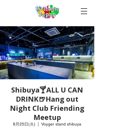
Shibuya🍸ALL U CAN
DRINK🍺Hang out
Night Club Friending
Meetup
8月25日(火)
  |  
Voyger stand shibuya