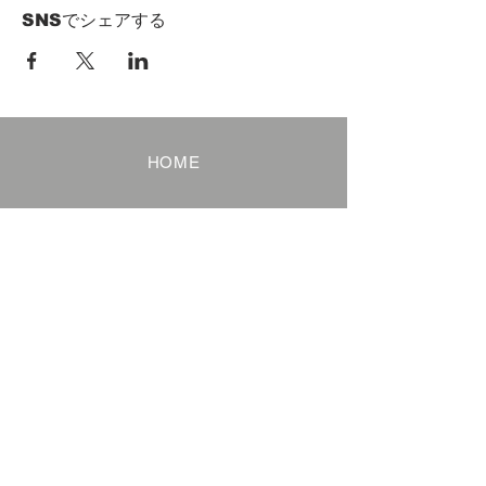
SNSでシェアする
HOME
Term of Service
Privacy Policy
About Reservation
Note on Participation
Cancel Policy