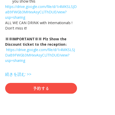
you show this
https://drive.google.com/file/d/1i4MKSLSJD
aB9FWGb3MHxvAsyCLlThDUE/view?
usp=sharing
ALL WE CAN DRINK with Internationals !
Don't miss it!
※※IMPORTANT※※ Plz Show the 
Discount ticket to the reception↓
https://drive.google.com/file/d/1i4MKSLSJ
DaB9FWGb3MHxvAsyCLlThDUE/view?
usp=sharing
続きを読む >>
予約する