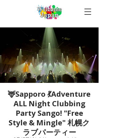
🦌Sapporo 💃Adventure
ALL Night Clubbing
Party Sango! "Free
Style & Mingle" 札幌ク
ラブパーティー