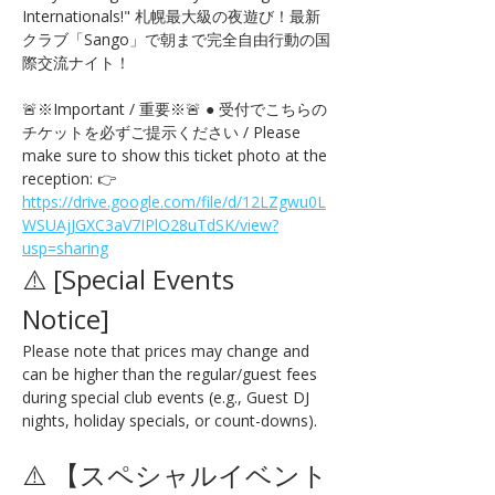
Internationals!" 札幌最大級の夜遊び！最新
クラブ「Sango」で朝まで完全自由行動の国
際交流ナイト！
🚨※Important / 重要※🚨 ● 受付でこちらの
チケットを必ずご提示ください / Please 
make sure to show this ticket photo at the 
reception: 👉 
https://drive.google.com/file/d/12LZgwu0L
WSUAjJGXC3aV7IPlO28uTdSK/view?
usp=sharing
⚠️ [Special Events 
Notice] 
Please note that prices may change and 
can be higher than the regular/guest fees 
during special club events (e.g., Guest DJ 
nights, holiday specials, or count-downs).
⚠️ 【スペシャルイベント