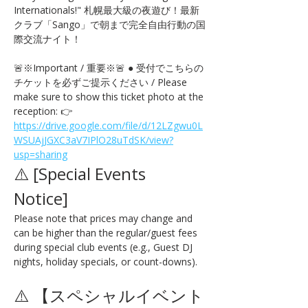
Internationals!" 札幌最大級の夜遊び！最新
クラブ「Sango」で朝まで完全自由行動の国
際交流ナイト！
🚨※Important / 重要※🚨 ● 受付でこちらの
チケットを必ずご提示ください / Please 
make sure to show this ticket photo at the 
reception: 👉 
https://drive.google.com/file/d/12LZgwu0L
WSUAjJGXC3aV7IPlO28uTdSK/view?
usp=sharing
⚠️ [Special Events 
Notice] 
Please note that prices may change and 
can be higher than the regular/guest fees 
during special club events (e.g., Guest DJ 
nights, holiday specials, or count-downs).
⚠️ 【スペシャルイベント