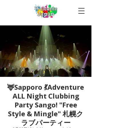
🦌Sapporo 💃Adventure
ALL Night Clubbing
Party Sango! "Free
Style & Mingle" 札幌ク
ラブパーティー