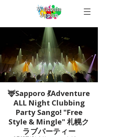
🦌Sapporo 💃Adventure
ALL Night Clubbing
Party Sango! "Free
Style & Mingle" 札幌ク
ラブパーティー