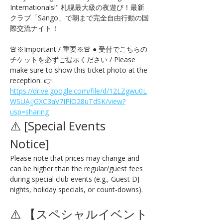
Internationals!" 札幌最大級の夜遊び！最新
クラブ「Sango」で朝まで完全自由行動の国
際交流ナイト！
🚨※Important / 重要※🚨 ● 受付でこちらの
チケットを必ずご提示ください / Please 
make sure to show this ticket photo at the 
reception: 👉 
https://drive.google.com/file/d/12LZgwu0L
WSUAjJGXC3aV7IPlO28uTdSK/view?
usp=sharing
⚠️ [Special Events 
Notice] 
Please note that prices may change and 
can be higher than the regular/guest fees 
during special club events (e.g., Guest DJ 
nights, holiday specials, or count-downs).
⚠️ 【スペシャルイベント