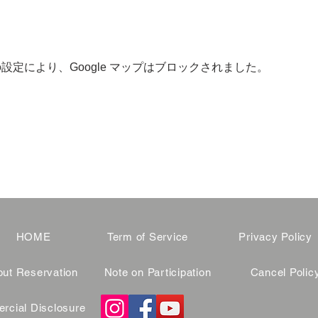
 の設定により、Google マップはブロックされました。
HOME
Term of Service
Privacy Policy
ut Reservation
Note on Participation
Cancel Polic
cial Disclosure