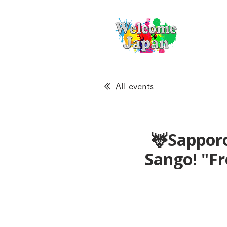
All events
🦌Sapporo
Sango! "