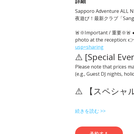
詳細
Sapporo Adventure ALL Ni
夜遊び！最新クラブ「San
🚨※Important / 重要※
photo at the reception: 👉
usp=sharing
⚠️ [Special Eve
Please note that prices ma
(e.g., Guest DJ nights, hol
⚠️ 【スペシ
続きを読む >>
予約する