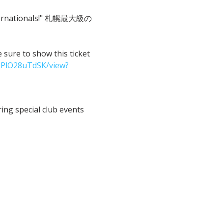
 Internationals!" 札幌最大級の
o show this ticket 
IPlO28uTdSK/view?
ng special club events 