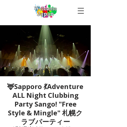
🦌Sapporo 💃Adventure
ALL Night Clubbing
Party Sango! "Free
Style & Mingle" 札幌ク
ラブパーティー