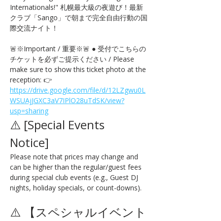
Internationals!" 札幌最大級の夜遊び！最新
クラブ「Sango」で朝まで完全自由行動の国
際交流ナイト！
🚨※Important / 重要※🚨 ● 受付でこちらの
チケットを必ずご提示ください / Please 
make sure to show this ticket photo at the 
reception: 👉 
https://drive.google.com/file/d/12LZgwu0L
WSUAjJGXC3aV7IPlO28uTdSK/view?
usp=sharing
⚠️ [Special Events 
Notice] 
Please note that prices may change and 
can be higher than the regular/guest fees 
during special club events (e.g., Guest DJ 
nights, holiday specials, or count-downs).
⚠️ 【スペシャルイベント