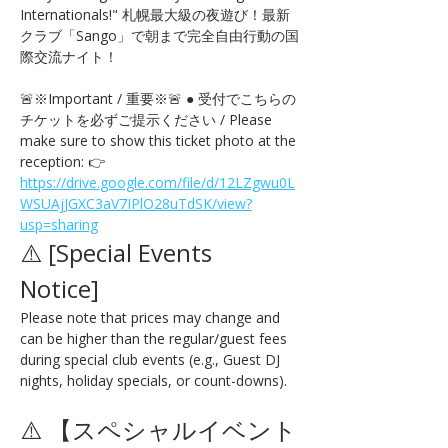
Internationals!" 札幌最大級の夜遊び！最新
クラブ「Sango」で朝まで完全自由行動の国
際交流ナイト！
🚨※Important / 重要※🚨 ● 受付でこちらの
チケットを必ずご提示ください / Please 
make sure to show this ticket photo at the 
reception: 👉 
https://drive.google.com/file/d/12LZgwu0L
WSUAjJGXC3aV7IPlO28uTdSK/view?
usp=sharing
⚠️ [Special Events 
Notice] 
Please note that prices may change and 
can be higher than the regular/guest fees 
during special club events (e.g., Guest DJ 
nights, holiday specials, or count-downs).
⚠️ 【スペシャルイベント