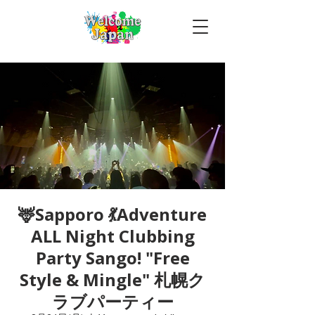
🦌Sapporo 💃Adventure
ALL Night Clubbing
Party Sango! "Free
Style & Mingle" 札幌ク
ラブパーティー