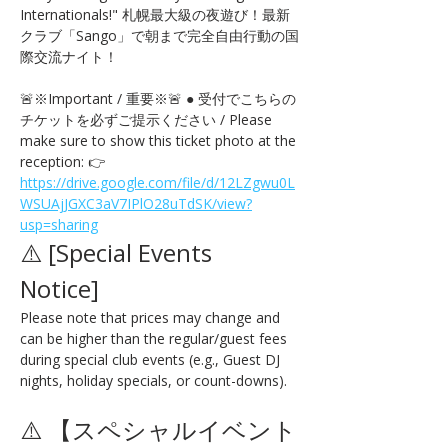
Internationals!" 札幌最大級の夜遊び！最新
クラブ「Sango」で朝まで完全自由行動の国
際交流ナイト！
🚨※Important / 重要※🚨 ● 受付でこちらの
チケットを必ずご提示ください / Please 
make sure to show this ticket photo at the 
reception: 👉 
https://drive.google.com/file/d/12LZgwu0L
WSUAjJGXC3aV7IPlO28uTdSK/view?
usp=sharing
⚠️ [Special Events 
Notice] 
Please note that prices may change and 
can be higher than the regular/guest fees 
during special club events (e.g., Guest DJ 
nights, holiday specials, or count-downs).
⚠️ 【スペシャルイベント