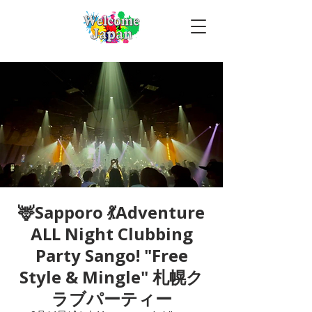
🦌Sapporo 💃Adventure
ALL Night Clubbing
Party Sango! "Free
Style & Mingle" 札幌ク
ラブパーティー