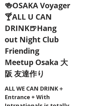
🍻OSAKA Voyager
🍸ALL U CAN 
DRINK🍺Hang 
out Night Club 
Friending 
Meetup Osaka 大
阪 友達作り
ALL WE CAN DRINK＋
Entrance + With 
Intrnationals is totally 