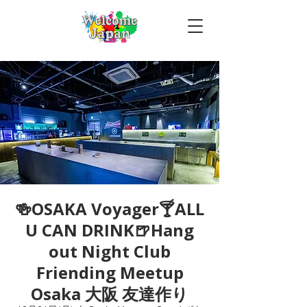
🍻OSAKA Voyager🍸ALL
U CAN DRINK🍺Hang
out Night Club
Friending Meetup
Osaka 大阪 友達作り