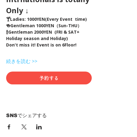
Only ↓
🍸Ladies: 1000YEN(Every Event  time) 
🍻Gentleman 1000YEN（Sun-THU）
🍾Gentleman 2000YEN  (FRI & SAT+ 
Holiday season and Holiday)  
Don't miss it! Event is on 6Floor!
続きを読む >>
予約する
SNSでシェアする