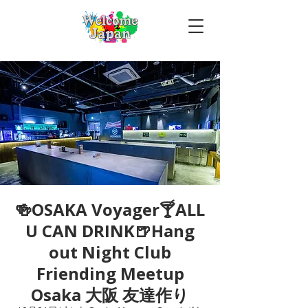
🍻OSAKA Voyager🍸ALL
U CAN DRINK🍺Hang
out Night Club
Friending Meetup
Osaka 大阪 友達作り