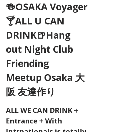
🍻OSAKA Voyager
🍸ALL U CAN 
DRINK🍺Hang 
out Night Club 
Friending 
Meetup Osaka 大
阪 友達作り
ALL WE CAN DRINK＋
Entrance + With 
Intrnationals is totally 