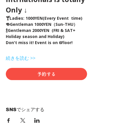
Only ↓
🍸Ladies: 1000YEN(Every Event  time) 
🍻Gentleman 1000YEN（Sun-THU）
🍾Gentleman 2000YEN  (FRI & SAT+ 
Holiday season and Holiday)  
Don't miss it! Event is on 6Floor!
続きを読む >>
予約する
SNSでシェアする