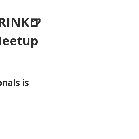
RINK🍺
Meetup 
als is 