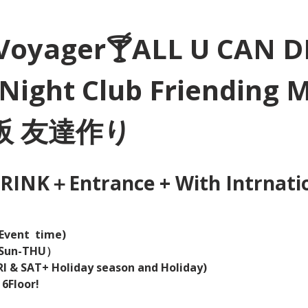
Voyager🍸ALL U CAN D
Night Club Friending 
大阪 友達作り
INK＋Entrance + With Intrnation
Event  time) 
（Sun-THU）
I & SAT+ Holiday season and Holiday)  
 6Floor!