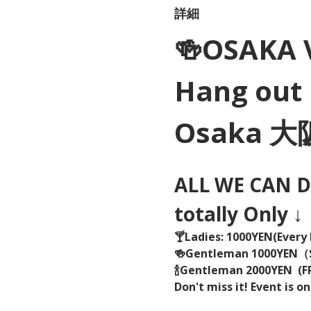
詳細
🍻OSAKA 
Hang out 
Osaka 
ALL WE CAN DR
totally Only ↓
🍸Ladies: 1000YEN(Every 
🍻Gentleman 1000YEN
🍾Gentleman 2000YEN  (FR
Don't miss it! Event is on