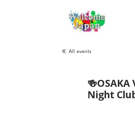
All events
🍻OSAKA 
Night Cl