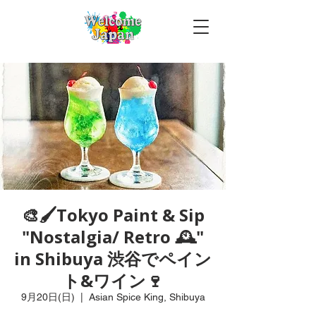
🎨🖌Tokyo Paint & Sip
"Nostalgia/ Retro 🕰️"
in Shibuya 渋谷でペイン
ト&ワイン🍷
9月20日(日)
  |  
Asian Spice King, Shibuya