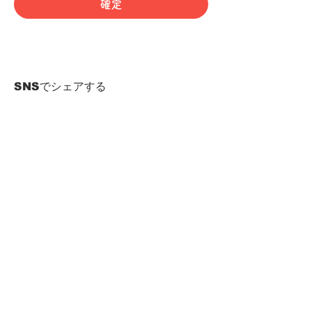
確定
SNSでシェアする
HOME
Term of Service
Privacy Policy
About Reservation