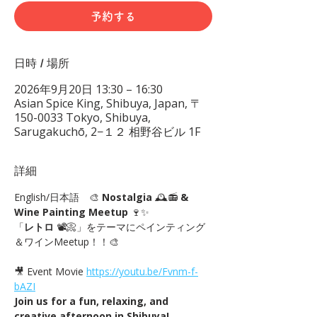
予約する
日時 / 場所
2026年9月20日 13:30 – 16:30
Asian Spice King, Shibuya, Japan, 〒
150-0033 Tokyo, Shibuya,
Sarugakuchō, 2−１２ 相野谷ビル 1F
詳細
English/日本語　🎨 
Nostalgia
 🕰️📻 
& 
Wine Painting Meetup
 🍷✨
「
レトロ
 📽📀」をテーマにペインティング
＆ワインMeetup！！🎨
🎥 Event Movie 
https://youtu.be/Fvnm-f-
bAZI
Join us for a fun, relaxing, and 
creative afternoon in Shibuya!