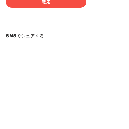
確定
SNSでシェアする
HOME
Term of Service
Privacy Policy
About Reservation