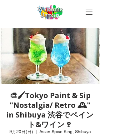
🎨🖌Tokyo Paint & Sip
"Nostalgia/ Retro 🕰️"
in Shibuya 渋谷でペイン
ト&ワイン🍷
9月20日(日)
  |  
Asian Spice King, Shibuya