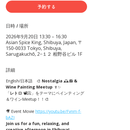
予約する
日時 / 場所
2026年9月20日 13:30 – 16:30
Asian Spice King, Shibuya, Japan, 〒
150-0033 Tokyo, Shibuya,
Sarugakuchō, 2−１２ 相野谷ビル 1F
詳細
English/日本語　🎨 
Nostalgia
 🕰️📻 
& 
Wine Painting Meetup
 🍷✨
「
レトロ
 📽📀」をテーマにペインティング
＆ワインMeetup！！🎨
🎥 Event Movie 
https://youtu.be/Fvnm-f-
bAZI
Join us for a fun, relaxing, and 
creative afternoon in Shibuya!