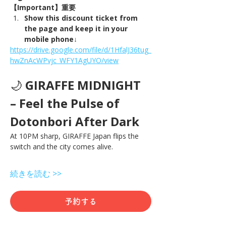
【Important】重要
Show this discount ticket from 
the page and keep it in your 
mobile phone↓
https://drive.google.com/file/d/1HfalJ36tug_
hwZnAcWPvjc_WFY1AgUYO/view
🌙 
GIRAFFE MIDNIGHT 
– Feel the Pulse of 
Dotonbori After Dark
At 10PM sharp, GIRAFFE Japan flips the 
switch and the city comes alive.
続きを読む >>
予約する