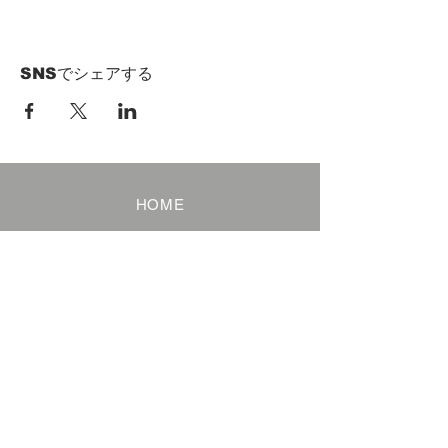
SNSでシェアする
HOME
Term of Service
Privacy Policy
About Reservation
Note on Participation