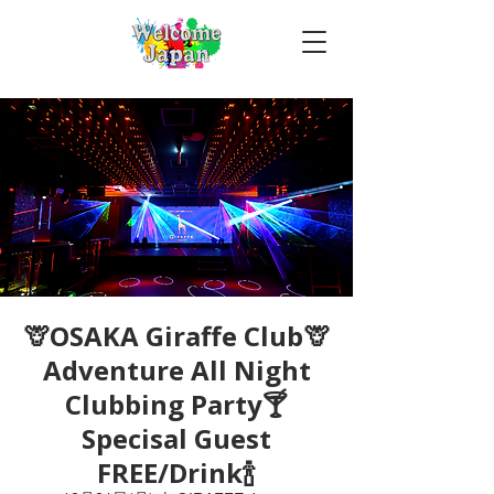
🦒OSAKA Giraffe Club🦒
Adventure All Night
Clubbing Party🍸
Specisal Guest
FREE/Drink🍾