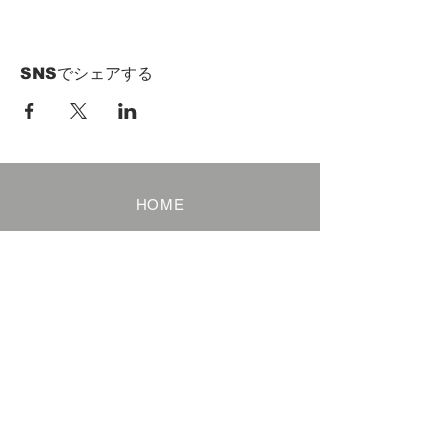
SNSでシェアする
HOME
Term of Service
Privacy Policy
About Reservation
Note on Participation