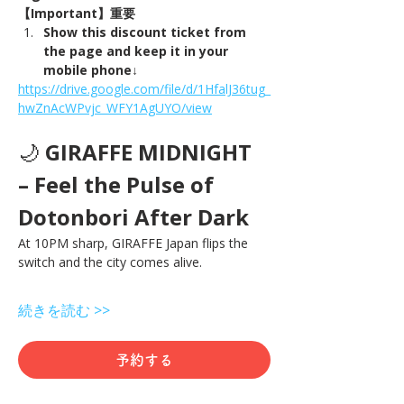
【Important】重要
Show this discount ticket from 
the page and keep it in your 
mobile phone↓
https://drive.google.com/file/d/1HfalJ36tug_
hwZnAcWPvjc_WFY1AgUYO/view
🌙 
GIRAFFE MIDNIGHT 
– Feel the Pulse of 
Dotonbori After Dark
At 10PM sharp, GIRAFFE Japan flips the 
switch and the city comes alive.
続きを読む >>
予約する