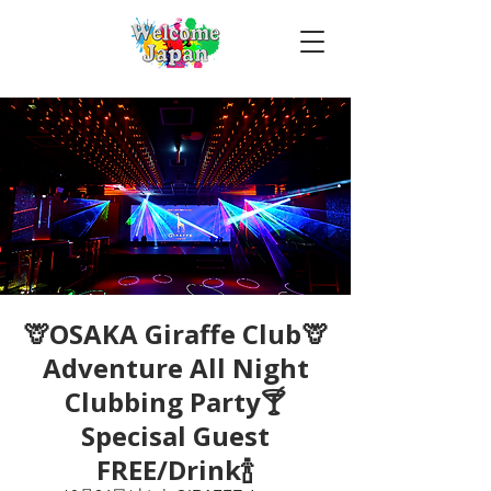
🦒OSAKA Giraffe Club🦒
Adventure All Night
Clubbing Party🍸
Specisal Guest
FREE/Drink🍾