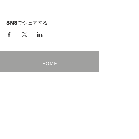
SNSでシェアする
HOME
Term of Service
Privacy Policy
About Reservation
Note on Participation