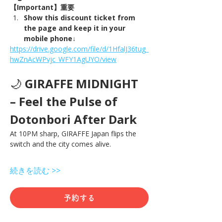
【Important】重要
Show this discount ticket from 
the page and keep it in your 
mobile phone↓
https://drive.google.com/file/d/1HfalJ36tug_
hwZnAcWPvjc_WFY1AgUYO/view
🌙 
GIRAFFE MIDNIGHT 
– Feel the Pulse of 
Dotonbori After Dark
At 10PM sharp, GIRAFFE Japan flips the 
switch and the city comes alive.
続きを読む >>
予約する