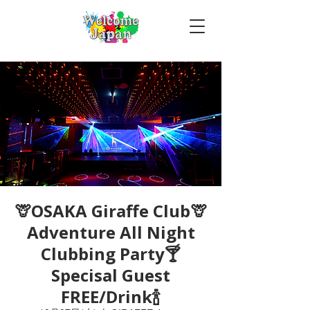
🦒OSAKA Giraffe Club🦒
Adventure All Night
Clubbing Party🍸
Specisal Guest
FREE/Drink🍾