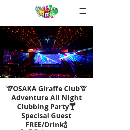
🦒OSAKA Giraffe Club🦒
Adventure All Night
Clubbing Party🍸
Specisal Guest
FREE/Drink🍾