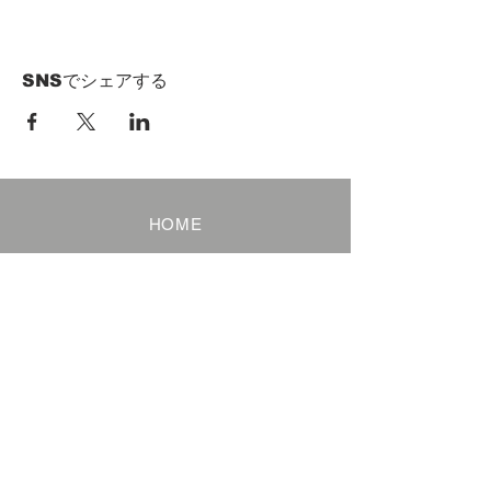
SNSでシェアする
HOME
Term of Service
Privacy Policy
About Reservation
Note on Participation