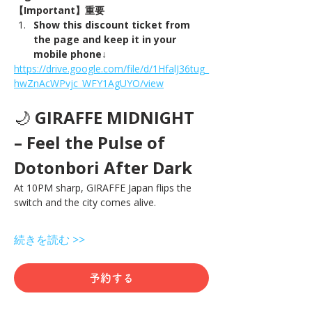
【Important】重要
Show this discount ticket from 
the page and keep it in your 
mobile phone↓
https://drive.google.com/file/d/1HfalJ36tug_
hwZnAcWPvjc_WFY1AgUYO/view
🌙 
GIRAFFE MIDNIGHT 
– Feel the Pulse of 
Dotonbori After Dark
At 10PM sharp, GIRAFFE Japan flips the 
switch and the city comes alive.
続きを読む >>
予約する