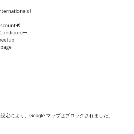
ternationals !
iscount🎁
(Condition)ー
meetup
 page.
 の設定により、Google マップはブロックされました。