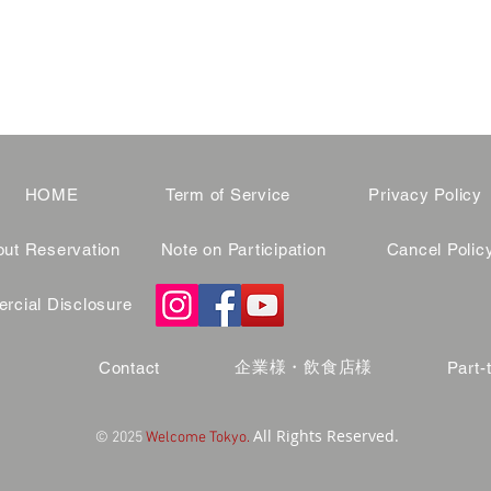
HOME
Term of Service
Privacy Policy
ut Reservation
Note on Participation
Cancel Polic
cial Disclosure
企業様・飲食店様
Contact
Part-
All Rights Reserved.
© 2025
Welcome Tokyo.