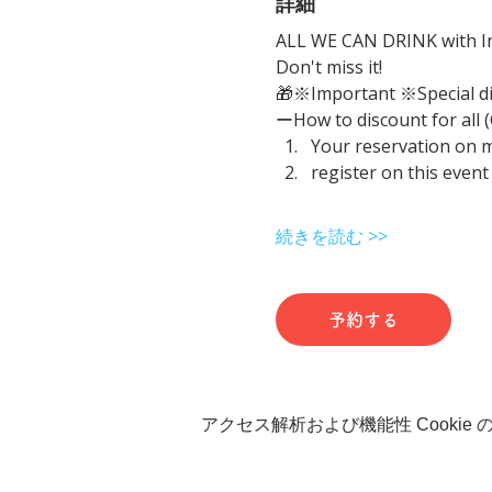
詳細
ALL WE CAN DRINK with In
Don't miss it!
🎁※Important ※Special d
ーHow to discount for all 
Your reservation on 
register on this event
続きを読む >>
予約する
アクセス解析および機能性 Cookie