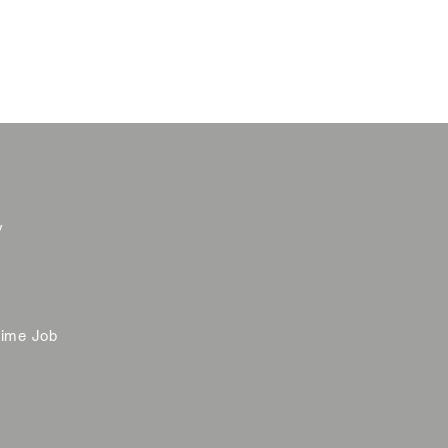
y
time Job