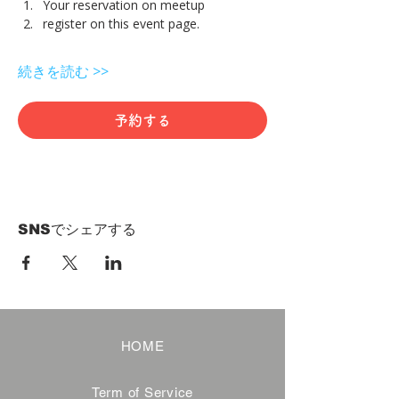
Your reservation on meetup
register on this event page.
続きを読む >>
予約する
SNSでシェアする
HOME
Term of Service